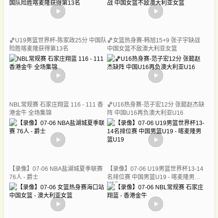
🏀U19男篮世界杯-陈家政25分 中国队
🏀女篮热身赛-韩旭15+9 张子宇缺战
险胜喀麦隆获得第13名
中国女篮不敌澳大利亚女篮
NBL常规赛 石家庄翔蓝 116 - 111 香
🏀U16热身赛-范子宏12分 张懿赵杰缺
港金牛 全场集锦
阵 中国U16再负澳大利亚U16
【录像】07-06 NBA盐湖城夏季联赛
【录像】07-06 U19男篮世界杯13-14
76人 - 爵士
名排位赛 中国男篮U19 - 喀麦隆男篮
U19