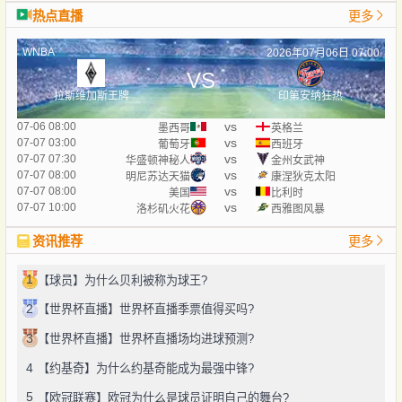
热点直播
更多
WNBA
2026年07月06日 07:00
VS
拉斯维加斯王牌
印第安纳狂热
vs
07-06 08:00
墨西哥
英格兰
vs
07-07 03:00
葡萄牙
西班牙
vs
07-07 07:30
华盛顿神秘人
金州女武神
vs
07-07 08:00
明尼苏达天猫
康涅狄克太阳
vs
07-07 08:00
美国
比利时
vs
07-07 10:00
洛杉矶火花
西雅图风暴
资讯推荐
更多
1
【球员】为什么贝利被称为球王?
2
【世界杯直播】世界杯直播季票值得买吗?
3
【世界杯直播】世界杯直播场均进球预测?
4
【约基奇】为什么约基奇能成为最强中锋?
5
【欧冠联赛】欧冠为什么是球员证明自己的舞台?