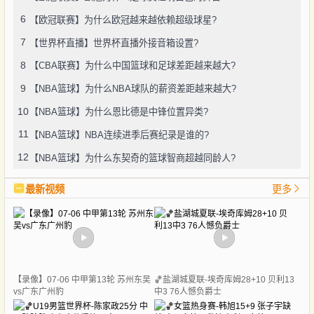
6
【欧冠联赛】为什么欧冠越来越依赖超级球星?
7
【世界杯直播】世界杯直播外接音箱设置?
8
【CBA联赛】为什么中国篮球和足球差距越来越大?
9
【NBA篮球】为什么NBA球队的薪资差距越来越大?
10
【NBA篮球】为什么恩比德是中锋位置异类?
11
【NBA篮球】NBA连续进季后赛纪录是谁的?
12
【NBA篮球】为什么东契奇的篮球智商超越同龄人?
最新视频
更多
【录像】07-06 中甲第13轮 苏州东吴
🏀盐湖城夏联-埃奇库姆28+10 贝利13
vs广东广州豹
中3 76人憾负爵士