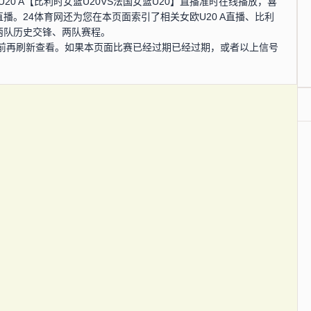
欧U20 A【比利时女篮U20VS法国女篮U20】直播准时在线播放，喜
直播。24体育网还为您在本页面索引了相关女欧U20 A直播、比利
及两队历史交锋、两队赛程。
前再刷新查看。如果本页面比赛已经过期已经过期，或者以上信号