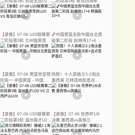
二阶段第3轮 云南玉昆U20
二阶段第3轮 青岛西海岸
VS 辽宁铁人U20
U20 VS 武汉三镇U20
【录像】07-06 U20联赛第
🏀中国男篮击败中国台北晋
二阶段第3轮 兰州陇原竞技
级第二阶段 赵继伟17+6 杨
U20 VS 青岛红狮U20
瀚森10+5
【录像】07-06 男篮世亚预
险胜！十人英格兰3-2淘汰
阶段一 中国男篮 - 中国台
墨西哥 贝林双响凯恩点射
北男篮
+送点宽萨直红
【录像】07-06 U20联赛第
【录像】07-06 世界杯1/8
二阶段第3轮 温州茵才U20
决赛 墨西哥vs英格兰
VS 江西庐山U20