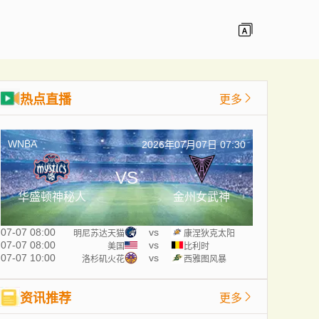
热点直播
更多
WNBA
2026年07月07日 07:30
VS
华盛顿神秘人
金州女武神
07-07 08:00
vs
明尼苏达天猫
康涅狄克太阳
07-07 08:00
vs
美国
比利时
07-07 10:00
vs
洛杉矶火花
西雅图风暴
资讯推荐
更多