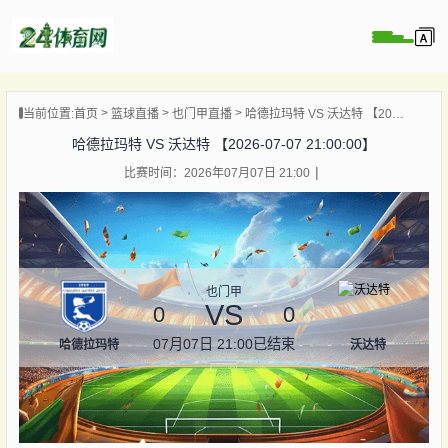
页
当前位置:
首页
篮球直播
也门甲直播
哈德拉玛特 VS 沃达特 【2026-07-07 21:00:00】
直播
哈德拉玛特 VS 沃达特 【2026-07-07 21:00:00】
录像
比赛时间：2026年07月07日 21:00
资讯
杯直播
直播
也门甲
VS
0
0
07月07日 21:00
已结束
哈德拉玛特
沃达特