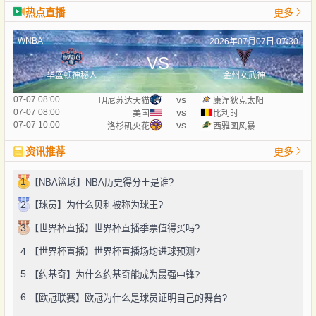
热点直播
更多
WNBA
2026年07月07日 07:30
VS
华盛顿神秘人
金州女武神
vs
07-07 08:00
明尼苏达天猫
康涅狄克太阳
vs
07-07 08:00
美国
比利时
vs
07-07 10:00
洛杉矶火花
西雅图风暴
资讯推荐
更多
1
【NBA篮球】NBA历史得分王是谁?
2
【球员】为什么贝利被称为球王?
3
【世界杯直播】世界杯直播季票值得买吗?
4
【世界杯直播】世界杯直播场均进球预测?
5
【约基奇】为什么约基奇能成为最强中锋?
6
【欧冠联赛】欧冠为什么是球员证明自己的舞台?