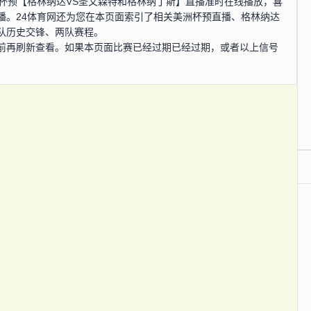
，美洲杯预【格林纳达VS圣文森特和格林纳丁斯】直播准时在线播放，喜
播。24体育网还为您在本页面索引了相关美洲杯预直播、格林纳达
队历史交锋、两队赛程。
前再刷新查看。如果本页面比赛已经过期已经过期，或者以上信号