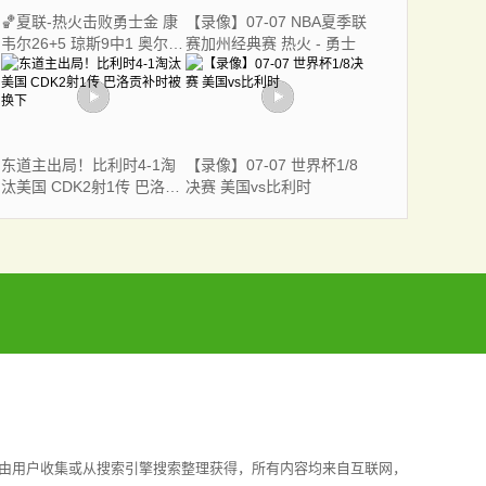
🏀夏联-热火击败勇士金 康
【录像】07-07 NBA夏季联
韦尔26+5 琼斯9中1 奥尔布
赛加州经典赛 热火 - 勇士
里奇21+6
东道主出局！比利时4-1淘
【录像】07-07 世界杯1/8
汰美国 CDK2射1传 巴洛贡
决赛 美国vs比利时
补时被换下
均由用户收集或从搜索引擎搜索整理获得，所有内容均来自互联网，