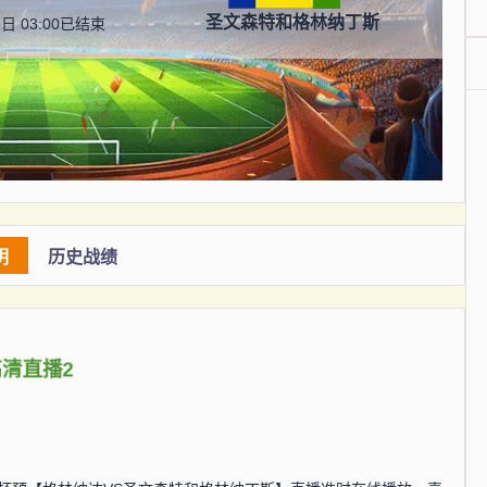
圣文森特和格林纳丁斯
日 03:00
已结束
明
历史战绩
高清直播2