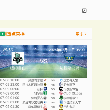
热点直播
更多
WNBA
2026年07月08日 08:00
VS
纽约自由
达拉斯飞翼
07-08 10:00
vs
凤凰城水银
芝加哥天空
07-08 23:00
vs
阿拉木图凯拉特
尼卡斯克
07-09 00:00
vs
兹拉
古泰斯鱼雷
07-09 00:00
vs
科罗拉
伊比利亚1999
07-09 01:00
vs
佩特罗古
埃格纳蒂亚
07-09 01:00
vs
迪尼普罗加切夫
克拉约瓦大学
07-09 01:30
vs
康纳斯码头
巴利卡尼