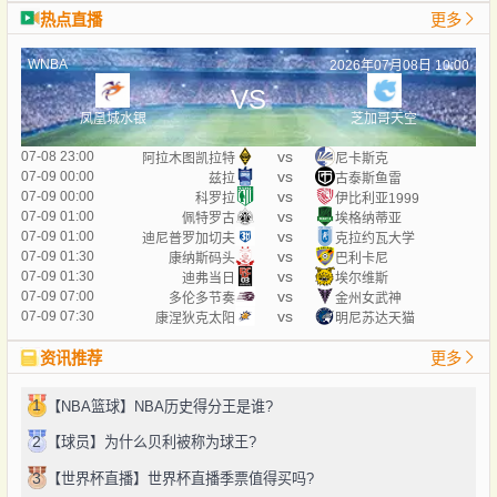
热点直播
更多
WNBA
2026年07月08日 10:00
VS
凤凰城水银
芝加哥天空
vs
07-08 23:00
阿拉木图凯拉特
尼卡斯克
vs
07-09 00:00
兹拉
古泰斯鱼雷
vs
07-09 00:00
科罗拉
伊比利亚1999
vs
07-09 01:00
佩特罗古
埃格纳蒂亚
vs
07-09 01:00
迪尼普罗加切夫
克拉约瓦大学
vs
07-09 01:30
康纳斯码头
巴利卡尼
vs
07-09 01:30
迪弗当日
埃尔维斯
vs
07-09 07:00
多伦多节奏
金州女武神
vs
07-09 07:30
康涅狄克太阳
明尼苏达天猫
资讯推荐
更多
1
【NBA篮球】NBA历史得分王是谁?
2
【球员】为什么贝利被称为球王?
3
【世界杯直播】世界杯直播季票值得买吗?