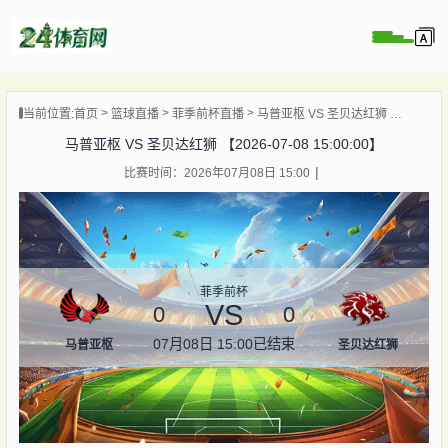
页
当前位置:
首页
篮球直播
菲季前杯直播
马普亚枢 VS 圣贝达红狮 【2026-07-08 15:00:00】
直播
马普亚枢 VS 圣贝达红狮 【2026-07-08 15:00:00】
录像
比赛时间：2026年07月08日 15:00
资讯
杯直播
直播
菲季前杯
VS
0
0
07月08日 15:00
已结束
马普亚枢
圣贝达红狮