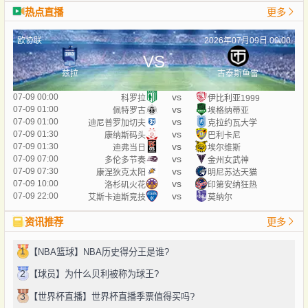
热点直播
更多
欧协联
2026年07月09日 00:00
VS
兹拉
古泰斯鱼雷
vs
07-09 00:00
科罗拉
伊比利亚1999
vs
07-09 01:00
佩特罗古
埃格纳蒂亚
vs
07-09 01:00
迪尼普罗加切夫
克拉约瓦大学
vs
07-09 01:30
康纳斯码头
巴利卡尼
vs
07-09 01:30
迪弗当日
埃尔维斯
vs
07-09 07:00
多伦多节奏
金州女武神
vs
07-09 07:30
康涅狄克太阳
明尼苏达天猫
vs
07-09 10:00
洛杉矶火花
印第安纳狂热
vs
07-09 22:00
艾斯卡迪斯竞技
莫纳尔
资讯推荐
更多
1
【NBA篮球】NBA历史得分王是谁?
2
【球员】为什么贝利被称为球王?
3
【世界杯直播】世界杯直播季票值得买吗?