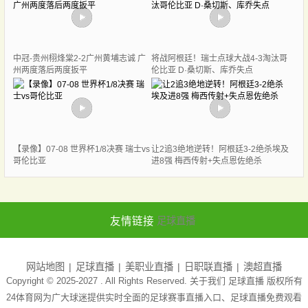
中冠-贵州栩烽棠2-2广州黄埔志诚 广
将战阿根廷！瑞士点球大战4-3淘汰哥
州两度落后两度扳平
伦比亚 D·桑切斯、库乔失点
【录像】07-08 世界杯1/8决赛 瑞士vs
让2追3绝地逆转！阿根廷3-2绝杀埃及
哥伦比亚
进8强 梅西传射+失点恩佐绝杀
友情链接
足球直播
网站地图
足球直播
美职业直播
日职联直播
澳超直播
Copyright © 2025-2027 . All Rights Reserved. 关于我们
足球直播
版权所有
24体育网为广大球迷提供实时全面的足球赛事直播入口、足球直播免费观看