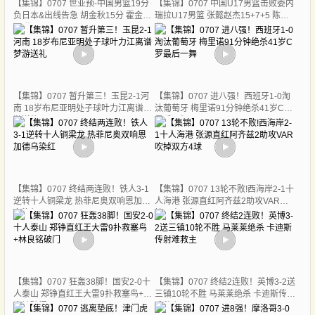
【集锦】0707 世亚预-中国男篮19分
【集锦】0707 中国U17男篮击败委内
负日本&出线告急 胡金秋15分 霍金森
瑞拉U17男篮 张懿赵杰15+7+5 陈昱
27分
休18+7
【集锦】0707 暂升第三！玉昆2-1河
【集锦】0707 进八强！西班牙1-0淘
南 18岁布尼亚明处子球叶力江离谱梦
汰葡萄牙 梅里诺91分钟绝杀41岁C罗
游送礼
最后一舞
【集锦】0707 终结两连败！铁人3-1
【集锦】0707 13轮不败!西海岸2-1十
逆转十人铜梁龙 热菲尼奥双响恩加德
人海港 张源直红阿齐兹2助攻VAR吹
乌染红
掉双方4球
【集锦】0707 狂轰38脚！国安2-0十
【集锦】0707 终结2连败！英博3-2送
人泰山 郑铮直红王大雷9扑救塞鸟+林
三镇10轮不胜 马莱莱绝杀 卡迪斯传射
良铭破门
难救主