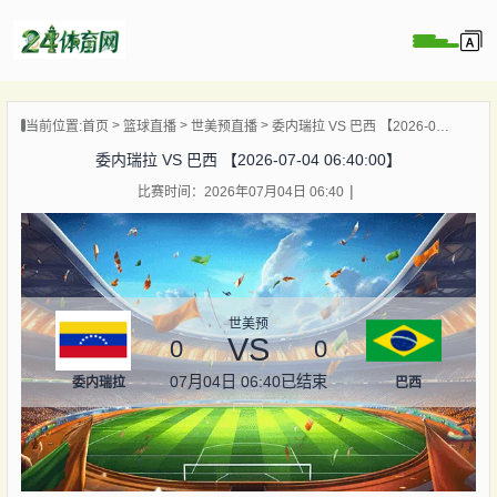
页
当前位置:
首页
篮球直播
世美预直播
委内瑞拉 VS 巴西 【2026-07-04 06:40:00】
直播
委内瑞拉 VS 巴西 【2026-07-04 06:40:00】
录像
比赛时间：2026年07月04日 06:40
资讯
杯直播
直播
世美预
VS
0
0
07月04日 06:40
已结束
委内瑞拉
巴西