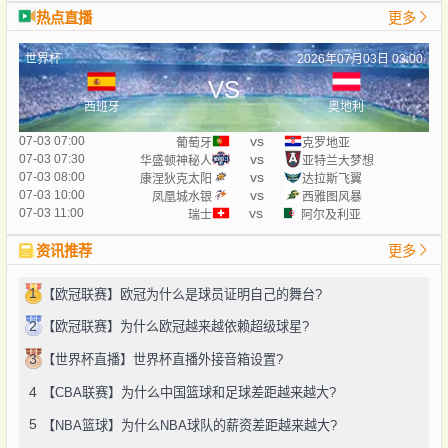
热点直播
更多
世界杯
2026年07月03日 03:00
VS
西班牙
奥地利
vs
07-03 07:00
葡萄牙
克罗地亚
vs
07-03 07:30
华盛顿神秘人
亚特兰大梦想
vs
07-03 08:00
康涅狄克太阳
达拉斯飞翼
vs
07-03 10:00
凤凰城水银
西雅图风暴
vs
07-03 11:00
瑞士
阿尔及利亚
资讯推荐
更多
1
【欧冠联赛】欧冠为什么是球员证明自己的舞台?
2
【欧冠联赛】为什么欧冠越来越依赖超级球星?
3
【世界杯直播】世界杯直播外接音箱设置?
4
【CBA联赛】为什么中国篮球和足球差距越来越大?
5
【NBA篮球】为什么NBA球队的薪资差距越来越大?