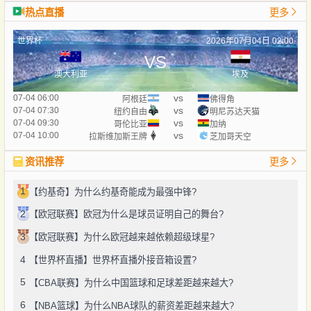
热点直播
更多
世界杯
2026年07月04日 02:00
VS
澳大利亚
埃及
vs
07-04 06:00
阿根廷
佛得角
vs
07-04 07:30
纽约自由
明尼苏达天猫
vs
07-04 09:30
哥伦比亚
加纳
vs
07-04 10:00
拉斯维加斯王牌
芝加哥天空
资讯推荐
更多
1
【约基奇】为什么约基奇能成为最强中锋?
2
【欧冠联赛】欧冠为什么是球员证明自己的舞台?
3
【欧冠联赛】为什么欧冠越来越依赖超级球星?
4
【世界杯直播】世界杯直播外接音箱设置?
5
【CBA联赛】为什么中国篮球和足球差距越来越大?
6
【NBA篮球】为什么NBA球队的薪资差距越来越大?