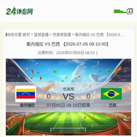
页
当前位置:
首页
篮球直播
世美预直播
委内瑞拉 VS 巴西 【2026-07-05 08:10:00】
直播
委内瑞拉 VS 巴西 【2026-07-05 08:10:00】
录像
比赛时间：2026年07月05日 08:10
资讯
杯直播
直播
世美预
VS
0
0
07月05日 08:10
已结束
委内瑞拉
巴西